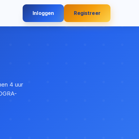
Inloggen
Registreer
nen 4 uur
COGRA-