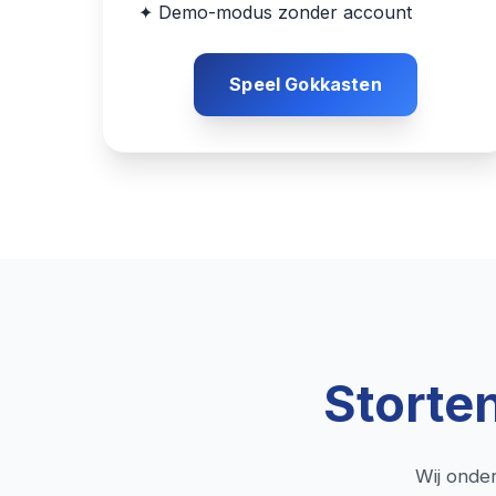
✦ Demo-modus zonder account
Speel Gokkasten
Storten
Wij onde