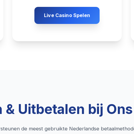
Live Casino Spelen
 & Uitbetalen bij On
rsteunen de meest gebruikte Nederlandse betaalmethod