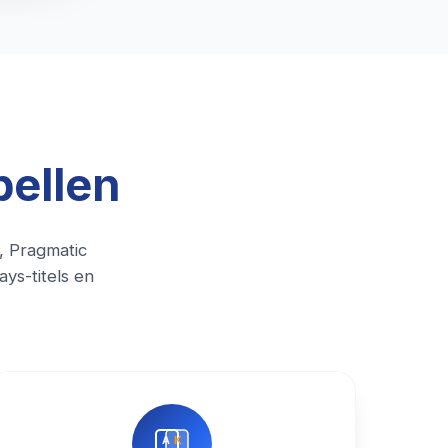
ellen
t, Pragmatic
ys-titels en
A
K