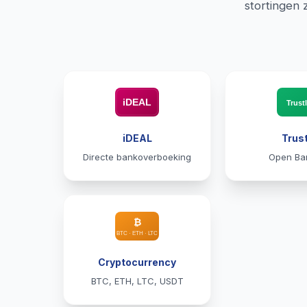
stortingen 
iDEAL
Trust
iDEAL
Trust
Directe bankoverboeking
Open Ba
₿
BTC · ETH · LTC
Cryptocurrency
BTC, ETH, LTC, USDT