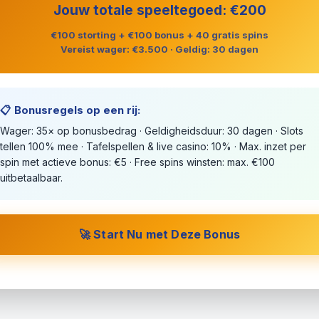
Jouw totale speeltegoed:
€200
€100 storting + €100 bonus + 40 gratis spins
Vereist wager:
€3.500
· Geldig: 30 dagen
📋 Bonusregels op een rij:
Wager: 35× op bonusbedrag · Geldigheidsduur: 30 dagen · Slots
tellen 100% mee · Tafelspellen & live casino: 10% · Max. inzet per
spin met actieve bonus: €5 · Free spins winsten: max. €100
uitbetaalbaar.
🚀 Start Nu met Deze Bonus