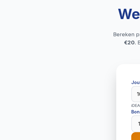
We
Bereken pr
€20
. 
Jou
iDEA
Bon