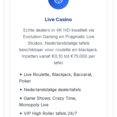
Live Casino
Echte dealers in 4K HD-kwaliteit via
Evolution Gaming en Pragmatic Live
Studios. Nederlandstalige tafels
beschikbaar voor roulette en blackjack.
Inzetten vanaf €0,10 tot €75.000 per
tafel.
✦ Live Roulette, Blackjack, Baccarat,
Poker
✦ Nederlandstalige dealertafels
✦ Game Shows: Crazy Time,
Monopoly Live
✦ VIP High Roller tafels 24/7