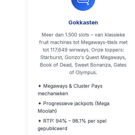
Gokkasten
Meer dan 1.500 slots – van klassieke
fruit machines tot Megaways-titels met
tot 117.649 winways. Onze toppers:
Starburst, Gonzo's Quest Megaways,
Book of Dead, Sweet Bonanza, Gates
of Olympus.
✦ Megaways & Cluster Pays
mechanieken
✦ Progressieve jackpots (Mega
Moolah)
✦ RTP: 94% – 98.1% per spel
gepubliceerd